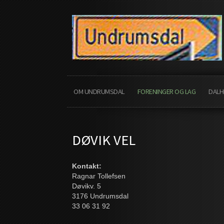
OM UNDRUMSDAL
FORENINGER OG LAG
DALH
DØVIK VEL
Kontakt:
Ragnar Tollefsen
Døvikv. 5
3176 Undrumsdal
33 06 31 92