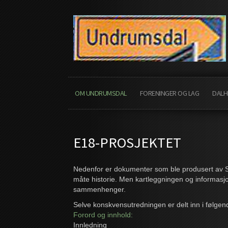
OM UNDRUMSDAL
FORENINGER OG LAG
DALH
E18-PROSJEKTET
Nedenfor er dokumenter som ble produsert av S
måte historie. Men kartleggningen og informas
sammenhenger.
Selve konskvensutredningen er delt inn i følgen
Forord og innhold:
Innledning