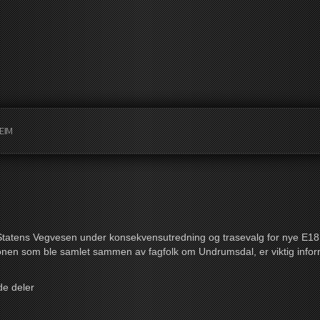
EIM
tatens Vegvesen under konsekvensutredning og trasevalg for nye E18. 
jonen som ble samlet sammen av fagfolk om Undrumsdal, er viktig info
de deler