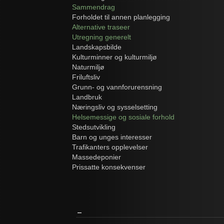
Sammendrag
Forholdet til annen planlegging
Alternative traseer
Utregning generelt
Landskapsbilde
Kulturminner og kulturmiljø
Naturmiljø
Friluftsliv
Grunn- og vannforurensning
Landbruk
Næringsliv og sysselsetting
Helsemessige og sosiale forhold
Stedsutvikling
Barn og unges interesser
Trafikanters opplevelser
Massedeponier
Prissatte konsekvenser
_