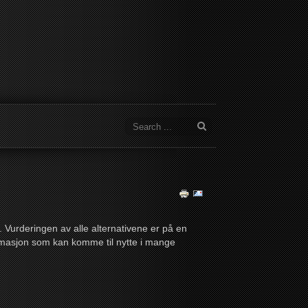
Vurderingen av alle alternativene er på en
rmasjon som kan komme til nytte i mange